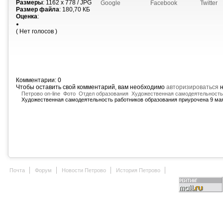
Размеры
: 1162 x 778 / JPG
Google
Facebook
Twitter
Размер файла
: 180,70 КБ
Оценка
:
( Нет голосов )
Комментарии: 0
Чтобы оставить свой комментарий, вам необходимо
авторизироваться
н
Петрово on-line
Фото
Отдел образования
Художественная самодеятельность 
Художественная самодеятельность работников образования приурочена 9 ма
Почта
Форум
Новости Петрово
История Петрово