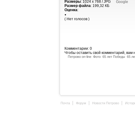
Размеры
: 1024 x 768 / JPG
Google
Размер файла
: 199,32 КБ
Оценка
:
( Нет голосов )
Комментарии: 0
Чтобы оставить свой комментарий, вам
Петрово on-line
Фото
65 лет Победы
65 ле
Почта
Форум
Новости Петрово
Истор