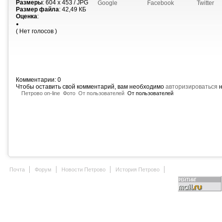
Размеры
: 604 x 453 / JPG
Google
Facebook
Twitter
Размер файла
: 42,49 КБ
Оценка
:
( Нет голосов )
Комментарии: 0
Чтобы оставить свой комментарий, вам необходимо
авторизироваться
н
Петрово on-line
Фото
От пользователей
От пользователей
Почта
Форум
Новости Петрово
История Петрово