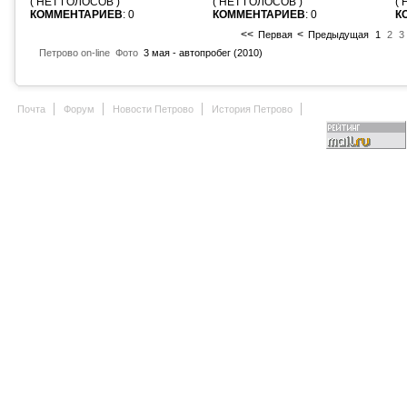
( НЕТ ГОЛОСОВ )
( НЕТ ГОЛОСОВ )
(
КОММЕНТАРИЕВ
: 0
КОММЕНТАРИЕВ
: 0
К
<<
<
Первая
Предыдущая
1
2
3
Петрово on-line
Фото
3 мая - автопробег (2010)
Почта
Форум
Новости Петрово
История Петрово