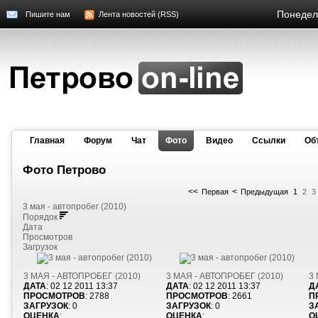
Понедель
Пишите нам
Лента новостей (RSS)
Главная
Форум
Чат
Фото
Видео
Cсылки
Об
Фото Петрово
<<
<
Первая
Предыдущая
1
2
3
3 мая - автопробег (2010)
Порядок
Дата
Просмотров
Загрузок
3 МАЯ - АВТОПРОБЕГ (2010)
3 МАЯ - АВТОПРОБЕГ (2010)
3
ДАТА
: 02 12 2011 13:37
ДАТА
: 02 12 2011 13:37
Д
ПРОСМОТРОВ
: 2788
ПРОСМОТРОВ
: 2661
П
ЗАГРУЗОК
: 0
ЗАГРУЗОК
: 0
З
ОЦЕНКА
:
ОЦЕНКА
:
О