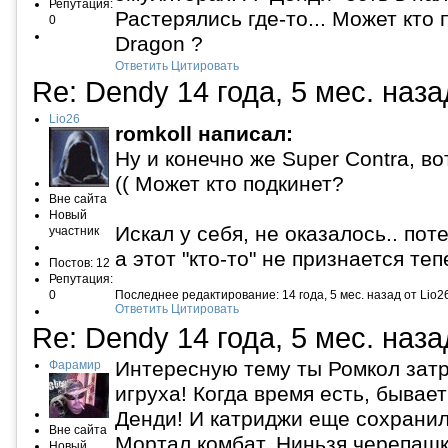
Репутация:
Растерялись где-то... Может кто 
0
Dragon ?
Ответить
Цитировать
Re: Dendy
14 года, 5 мес. наз
Lio26
romkoll написал:
Ну и конечно же Super Contra, во
(( Может кто подкинет?
Вне сайта
Новый
Искал у себя, не оказалось.. пот
участник
а этот "кто-то" не признается те
Постов: 12
Репутация:
0
Последнее редактирование: 14 года, 5 мес. назад от Lio2
Ответить
Цитировать
Re: Dendy
14 года, 5 мес. наз
Интересную тему ты Ромкол затр
Фарамир
игруха! Когда время есть, бывае
Денди! И катриджи еще сохранили
Вне сайта
Мортал комбат, Ниньзя черепашк
Новый