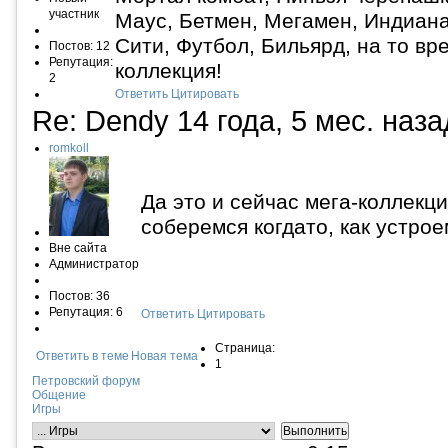
участник
Маус, Бетмен, Мегамен, Индиана
Сити, Футбол, Бильярд, на то вр
Постов: 12
Репутация:
коллекция!
2
Ответить
Цитировать
Re: Dendy
14 года, 5 мес. наз
romkoll
Да это и сейчас мега-коллекция
соберемся когдато, как устрое
Вне сайта
Администратор
Постов: 36
Репутация: 6
Ответить
Цитировать
Страница:
Ответить в теме
Новая тема
1
Петровский форум
Общение
Игры