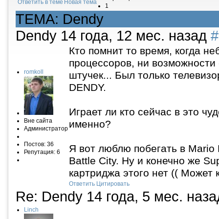
Ответить в теме
Новая тема
1
ТЕМА: Dendy
Dendy
14 года, 12 мес. назад
#
Кто помнит то время, когда н
процессоров, ни возможности 
romkoll
штучек... Был только телевизо
DENDY.
Играет ли кто сейчас в это чуд
Вне сайта
именно?
Администратор
Постов: 36
Я вот люблю побегать в Mario 
Репутация: 6
Battle City. Ну и конечно же Su
картриджа этого нет (( Может 
Ответить
Цитировать
Re: Dendy
14 года, 5 мес. наз
Linch