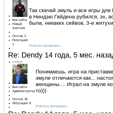
Так скачай эмуль и все игры для
в Ниндзю Гайдена рубился, эх, в
Вне сайта
была, никаких сейвов, 3-и житухи
Новый
участник
Постов: 3
Репутация:
1
Ответить
Цитировать
Re: Dendy
14 года, 5 мес. наз
romkoll
Понимаешь, игра на приставке
эмуле отличаются как... наст
женщины.... Играл на эмуле ког
Вне сайта
то)))
Администратор
Постов: 36
Репутация: 6
Ответить
Цитировать