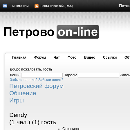
Пятни
Пишите нам
Лента новостей (RSS)
Главная
Форум
Чат
Фото
Видео
Cсылки
Об
Добро пожаловать,
Гость
Логин:
Пароль:
Запо
Забыли пароль?
Забыли логин?
Петровский форум
Общение
Игры
Dendy
(1 чел.) (1) гость
Страница: