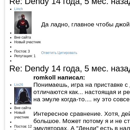
Re: Dendy
14 года, 5 мес. наз
Linch
Да ладно, главное чтобы джой
Вне сайта
Новый участник
Постов: 3
Ответить
Цитировать
Репутация: 1
Re: Dendy
14 года, 5 мес. наз
romkoll написал:
Понимаешь, игра на приставке с
Lio26
отличаются как... настоящая и р
на эмуле когда-то.... ну это совсе
Вне сайта
Интересное сравнение.
Хотя, де
Новый
участник
большое. Может потому я и не с
Постов: 12
эмуляторах. А "Денди" есть в на