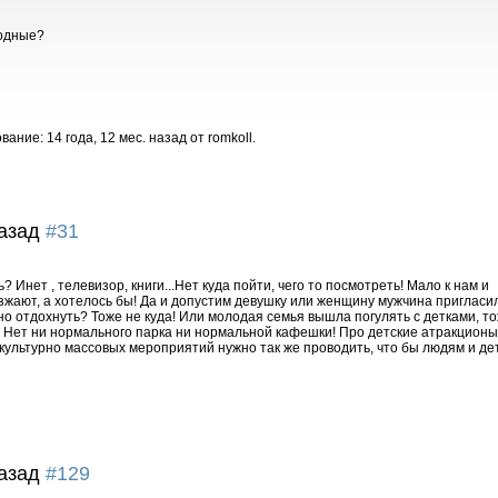
ходные?
ние: 14 года, 12 мес. назад от romkoll.
назад
#31
? Инет , телевизор, книги...Нет куда пойти, чего то посмотреть! Мало к нам и
езжают, а хотелось бы! Да и допустим девушку или женщину мужчина пригласил
рно отдохнуть? Тоже не куда! Или молодая семья вышла погулять с детками, т
! Нет ни нормального парка ни нормальной кафешки! Про детские атракционы
культурно массовых мероприятий нужно так же проводить, что бы людям и де
назад
#129