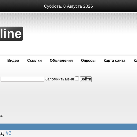
Суббота, 8 Августа 2026
Видео
Cсылки
Объявления
Опросы
Карта сайта
К
:
Запомнить меня
а:
зад
#3