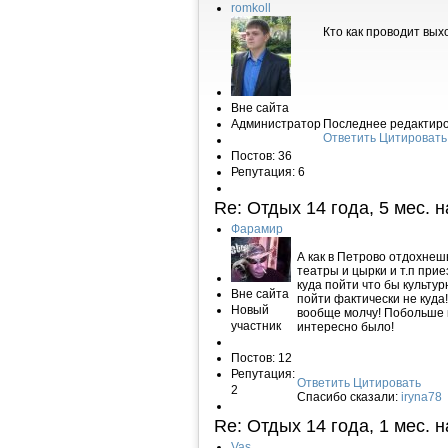
romkoll
Кто как проводит вы
Вне сайта
Администратор
Последнее редактирова
Ответить
Цитировать
Постов: 36
Репутация: 6
Re: Отдых
14 года, 5 мес. 
Фарамир
А как в Петрово отдохнешь
театры и цырки и т.п при
куда пойти что бы культу
Вне сайта
пойти фактически не куда
Новый
вообще молчу! Побольше 
участник
интересно было!
Постов: 12
Репутация:
Ответить
Цитировать
2
Спасибо сказали:
iryna78
Re: Отдых
14 года, 1 мес. 
Vas