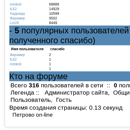
romkoll
68888
IL62
14929
Надежда
10599
Фарамир
9502
Lio26
8449
-
5
популярных пользователей 
полученного спасибо)
Имя пользователя
спасибо
Фарамир
2
IL62
1
romkoll
1
1
Кто на форуме
Всего
316
пользователей в сети ::
0
пол
Легенда ::
Администратор сайта
,
Общи
Пользователь
,
Гость
Время создания страницы: 0.13 секунд
Петрово on-line