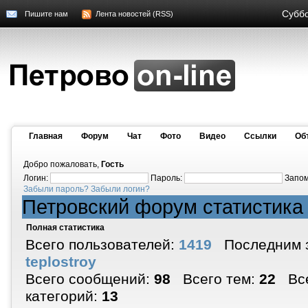
Суббо
Пишите нам
Лента новостей (RSS)
Главная
Форум
Чат
Фото
Видео
Cсылки
Об
Добро пожаловать,
Гость
Логин:
Пароль:
Запо
Забыли пароль?
Забыли логин?
Петровский форум статистик
Полная статистика
Всего пользователей:
1419
Последним з
teplostroy
Всего сообщений:
98
Всего тем:
22
Все
категорий:
13