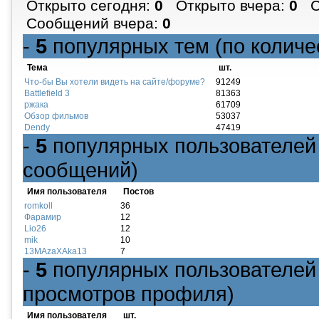
Открыто сегодня:
0
Открыто вчера:
0
Со
Сообщений вчера:
0
-
5
популярных тем (по количе
Тема
шт.
Что-бы Вы хотели видеть на сайте/форуме?
91249
Battlefield 3
81363
ржака
61709
Обзор фильмов
53037
Dendy
47419
-
5
популярных пользователей 
сообщений)
Имя пользователя
Постов
romkoll
36
Фарамир
12
Lio26
12
mik
10
13MAzaXAka13
7
-
5
популярных пользователей 
просмотров профиля)
Имя пользователя
шт.