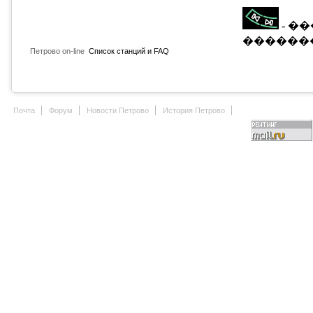
Петрово on-line
Список станций и FAQ
Почта
Форум
Новости Петрово
История Петрово