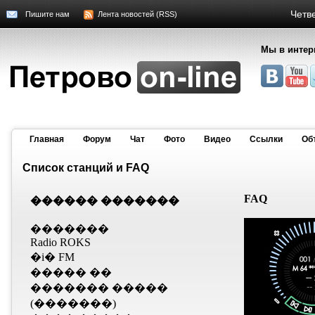
Четве
Пишите нам
Лента новостей (RSS)
Мы в интер
Главная
Форум
Чат
Фото
Видео
Cсылки
Об
Список станций и FAQ