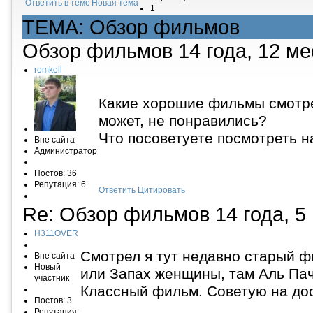
Ответить в теме
Новая тема
1
ТЕМА: Обзор фильмов
Обзор фильмов
14 года, 12 м
romkoll
Какие хорошие фильмы смотр
может, не понравились?
Что посоветуете посмотреть н
Вне сайта
Администратор
Постов: 36
Репутация: 6
Ответить
Цитировать
Re: Обзор фильмов
14 года, 5
H311OVER
Смотрел я тут недавно старый ф
Вне сайта
Новый
или Запах женщины, там Аль Па
участник
Классный фильм. Советую на дос
Постов: 3
Репутация: