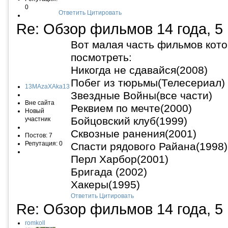
0
Ответить
Цитировать
Re: Обзор фильмов
14 года, 5
Вот малая часть фильмов кот
посмотреть:
Никогда не сдавайся(2008)
Побег из тюрьмы(Телесериал)
13MAzaXAka13
Звездные Войны(все части)
Вне сайта
Реквием по мечте(2000)
Новый
Бойцовский клуб(1999)
участник
Сквозные ранения(2001)
Постов: 7
Репутация: 0
Спасти рядового Райана(1998)
Перл Харбор(2001)
Бригада (2002)
Хакеры(1995)
Ответить
Цитировать
Re: Обзор фильмов
14 года, 5
romkoll