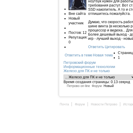
ноутбук нужен для работы 
требования растут. Вот с
SSD накопитель. А то и ст
Вне сайта
отпишитесь пожалуйста.
Новый
Думаю, что скорость работ
участник
шине винта (в несколько р
процессор и видюха... Для
Постов: 12
Более дешевый выход - до
Репутация:
игр - лучший выход - новы
0
Ответить
Цитировать
Страниц
Ответить в теме
Новая тема
1
Петровский форум
Информационные технологии
Железо для ПК и не только
Время создания страницы: 0.13 секунд
Петрово on-line
Форум
Новый
Почта
Форум
Новости Петрово
Истор