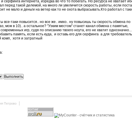
и серфинга интернета, изредка во что то побегать. Но ресурса не хватает иб
тал перед такой делемой, на много ли увеличится скорость работы, если пост
оит не мало и деньги на ветер как то не охота выбрасывать.Кто работал с так
ы все-таки повысится.. но все же.. имхо.. ну повысишь ты скорость обмена по
аз, мож в 10).. а остальное? "Узким местом" станет канал обмена с памятью,
 современных игр, судя по описанию твоего ноута, его не хватит однозначно...
бавить память, если есть куда,
и оставь его для серфинга
а для требовател
й комп,
хотя и затратный
а:
ия Петрово