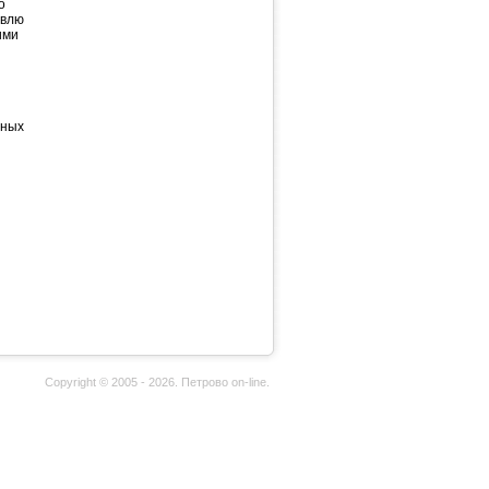
о
авлю
ими
ьных
Copyright © 2005 - 2026. Петрово on-line.