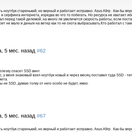
ть ноутбук старенький, но верный и работает исправно. Asus A9rp . Как бы вп
и серфинга интернета, изредка во что то побегать. Но ресурса не хватает иб
тал перед такой делемой, на много ли увеличится скорость работы, если пост
оит не мало и деньги на ветер как то не охота выбрасывать.Кто работал с так
а, 5 мес. назад
#62
елезку спасет SSD винт.
, у меня знакомый взял ноутбук новый и через месяц поставил туда SSD - те
кета.
ы не SSD, думаю толку от него особо не будет, имхо.
а, 5 мес. назад
#67
ть ноутбук старенький, но верный и работает исправно. Asus A9rp . Как бы вп