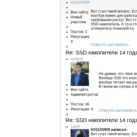
H311OVER
Вот стал такой вопрос. Ес
Вне сайта
ноутбук нужен для работы 
Новый
требования растут. Вот с
участник
SSD накопитель. А то и ст
отпишитесь пожалуйста.
Постов: 3
Репутация:
0
Ответить
Цитировать
Re: SSD накопители
14 год
romkoll
Не думаю, что твою ж
Вообще SSD это класс
вообще летает как ра
В твоем же случае я б
Вне сайта
Администратор
Постов: 36
Репутация: 6
Ответить
Цитировать
Re: SSD накопители
14 год
Lio26
H311OVER написал:
Вот стал такой вопрос. Ес