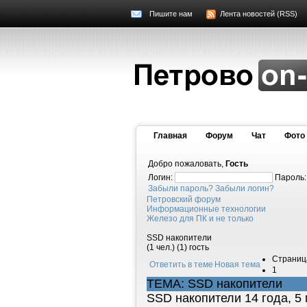
Пишите нам
Лента новостей (RSS)
Главная
Форум
Чат
Фото
Добро пожаловать,
Гость
Логин:
Пароль
Забыли пароль?
Забыли логин?
Петровский форум
Информационные технологии
Железо для ПК и не только
SSD накопители
(1 чел.) (1) гость
Страниц
Ответить в теме
Новая тема
1
ТЕМА: SSD накопители
SSD накопители
14 года, 5